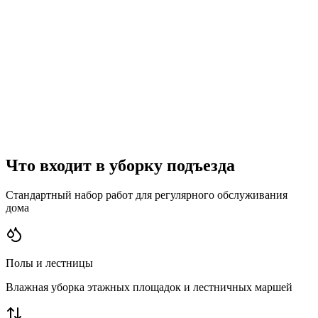
1
Бригада формируется под ваш объект
2
Каждый клинер проходит проверку
3
Вы получаете список сотрудников
4
Подписываем договор и выходим на объект
Что входит в уборку подъезда
Стандартный набор работ для регулярного обслуживания
дома
Полы и лестницы
Влажная уборка этажных площадок и лестничных маршей