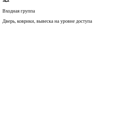
Входная группа
Дверь, коврики, вывеска на уровне доступа
Статья
Штатная уборщица
Клин Бот
35 000 – 45 000 ₽/
Платите только за
Зарплата
мес + поиск и
фактические уборки
оформление
НДФЛ и
Не касается вас —
страховые
+43% к зарплате
сотрудники наши
взносы
Больничные и
Платите за простой,
Замена клинера —
отпуска
ищете замену
наша задача
Оборудование
Покупаете и
Привозим с собой
и химия
храните сами