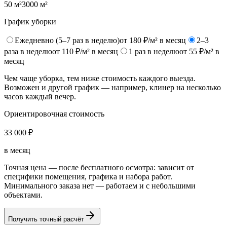
50
м²
3000
м²
График уборки
Ежедневно (5–7 раз в неделю)
от
180
₽/м² в месяц
2–3
раза в неделю
от
110
₽/м² в месяц
1 раз в неделю
от
55
₽/м² в
месяц
Чем чаще уборка, тем ниже стоимость каждого выезда.
Возможен и другой график — например, клинер на несколько
часов каждый вечер.
Ориентировочная стоимость
33 000 ₽
в месяц
Точная цена — после бесплатного осмотра: зависит от
специфики помещения, графика и набора работ.
Минимального заказа нет — работаем и с небольшими
объектами.
Получить точный расчёт