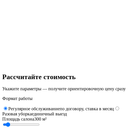
1
Бригада формируется под ваш объект
2
Каждый клинер проходит проверку
3
Вы получаете список сотрудников
4
Подписываем договор и выходим на объект
Рассчитайте стоимость
Укажите параметры — получите ориентировочную цену сразу
Формат работы
Регулярное обслуживание
по договору, ставка в месяц
Разовая уборка
единичный выезд
Площадь
салона
300
м²